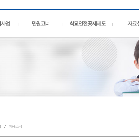
제사업
민원코너
학교안전공제제도
자료
식
/
채용소식