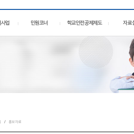
제사업
민원코너
학교안전공제제도
자료
식
/
홍보자료