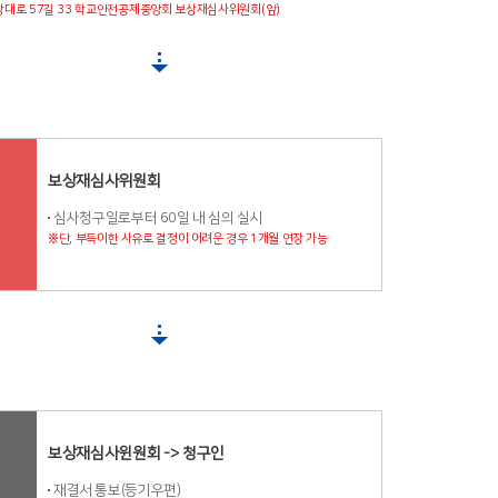
강대로 57길 33 학교안전공제중앙회 보상재심사위원회(앞)
보상재심사위원회
심사청구일로부터 60일 내 심의 실시
※단, 부득이한 사유로 결정이 어려운 경우 1개월 연장 가능
보상재심사윈원회 -> 청구인
재결서 통보(등기우편)