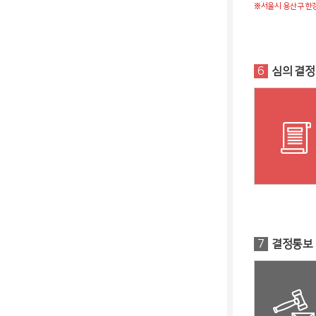
※서울시 용산구 한
6
심의 결정
7
결정통보