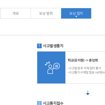
개요
보상 범위
보상 절차
1
사고발생통지
학교(유치원) -> 중앙회
사고발생 후 지체 없이 통지
사고통지서 메일 발송 ssif@ssif
2
사고통지접수