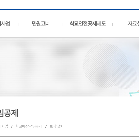
제사업
민원코너
학교안전공제제도
자료
임공제
제사업
/
학교배상책임공제
/
보상 절차